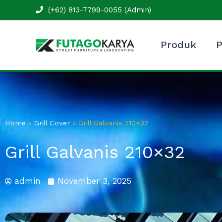
Skip
(+62) 813-7799-0055 (Admin)
to
content
Produk
P
Home
»
Grill Cover
»
Grill Galvanis 210×32
Grill Galvanis 210×32
admin
November 3, 2025