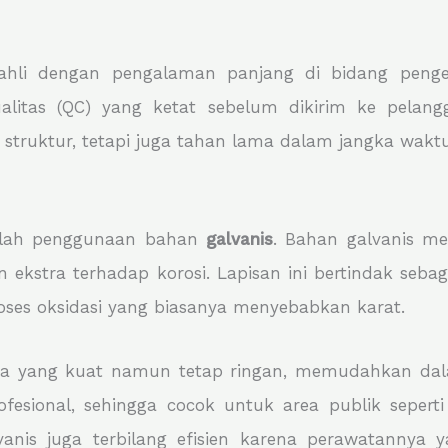
 ahli dengan pengalaman panjang di bidang penge
ualitas (QC) yang ketat sebelum dikirim ke pelan
struktur, tetapi juga tahan lama dalam jangka wak
dalah penggunaan bahan
galvanis
. Bahan galvanis me
 ekstra terhadap korosi. Lapisan ini bertindak seba
oses oksidasi yang biasanya menyebabkan karat.
ya yang kuat namun tetap ringan, memudahkan dalam p
ofesional, sehingga cocok untuk area publik sepert
lvanis juga terbilang efisien karena perawatanny