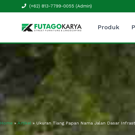
Skip
(+62) 813-7799-0055 (Admin)
to
content
Produk
P
Home
»
Artikel
»
Ukuran Tiang Papan Nama Jalan Dasar Infrast