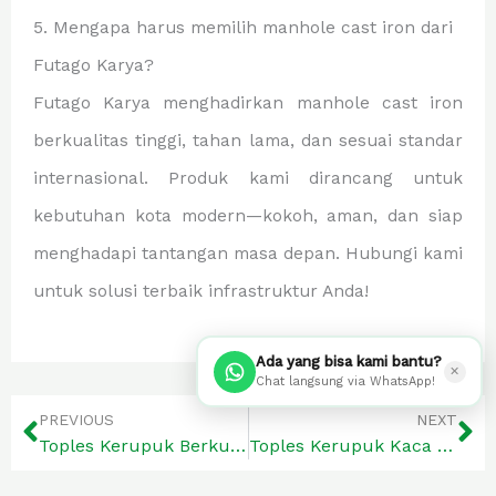
5. Mengapa harus memilih manhole cast iron dari
Futago Karya?
Futago Karya menghadirkan manhole cast iron
berkualitas tinggi, tahan lama, dan sesuai standar
internasional. Produk kami dirancang untuk
kebutuhan kota modern—kokoh, aman, dan siap
menghadapi tantangan masa depan. Hubungi kami
untuk solusi terbaik infrastruktur Anda!
Ada yang bisa kami bantu?
Prev
Ne
✕
Chat langsung via WhatsApp!
PREVIOUS
NEXT
Toples Kerupuk Berkualitas Kerenyahan Camilan di Rumah Anda
Toples Kerupuk Kaca Pilihan Tepat untuk Simpanan Camilan