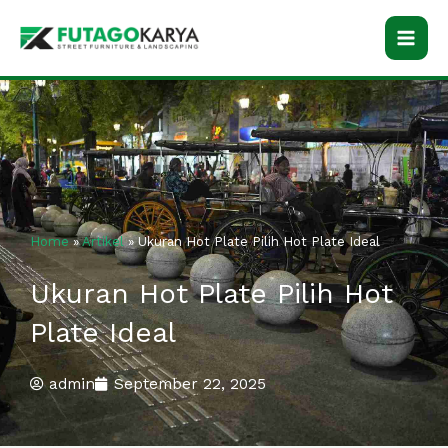
Skip
to
content
Home
»
Artikel
»
Ukuran Hot Plate Pilih Hot Plate Ideal
Ukuran Hot Plate Pilih Hot
Plate Ideal
admin
September 22, 2025