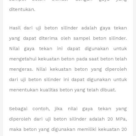
ditentukan.
Hasil dari uji beton silinder adalah gaya tekan
yang dapat diterima oleh sampel beton silinder.
Nilai gaya tekan ini dapat digunakan untuk
mengetahui kekuatan beton pada saat beton telah
mengeras. Nilai kekuatan beton yang diperoleh
dari uji beton silinder ini dapat digunakan untuk
menentukan kualitas beton yang telah dibuat.
Sebagai contoh, jika nilai gaya tekan yang
diperoleh dari uji beton silinder adalah 20 MPa,
maka beton yang digunakan memiliki kekuatan 20