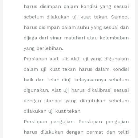
harus disimpan dalam kondisi yang sesuai
sebelum dilakukan uji kuat tekan. Sampel
harus disimpan dalam suhu yang sesuai dan
dijaga dari sinar matahari atau kelembaban
yang berlebihan.
Persiapan alat uji: Alat uji yang digunakan
dalam uji kuat tekan harus dalam kondisi
baik dan telah diuji kelayakannya sebelum
digunakan. Alat uji harus dikalibrasi sesuai
dengan standar yang ditentukan sebelum
dilakukan uji kuat tekan.
Persiapan pengujian: Persiapan pengujian
harus dilakukan dengan cermat dan teliti