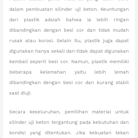
dalam pembuatan silinder uji beton. Keuntungan
dari plastik adalah bahwa ia lebih ringan
dibandingkan dengan besi cor dan tidak mudah
rusak atau korosi. Selain itu, plastik juga dapat
digunakan hanya sekali dan tidak dapat digunakan
kembali seperti besi cor. Namun, plastik memiliki
beberapa kelemahan yaitu lebih lemah
dibandingkan dengan besi cor dan kurang stabil
saat diuji.
Secara keseluruhan, pemilihan material untuk
silinder uji beton tergantung pada kebutuhan dan
kondisi yang ditentukan. Jika kekuatan tekan