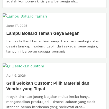
adalah komponen kritis yang berpengaruh...
June 17, 2025
Lampu Bollard Taman Gaya Elegan
Lampu bollard taman kini menjadi elemen penting dalam
desain lanskap modern. Lebih dari sekadar penerangan,
lampu ini berperan sebagai pemanis...
April 6, 2026
Grill Selokan Custom: Pilih Material dan
Vendor yang Tepat
Proyek drainase jarang berjalan mulus ketika hanya
mengandalkan produk jadi. Dimensi saluran yang tidak
standar, beban kendaraan yang melewati area...