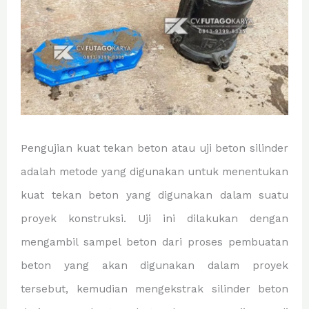
Pengujian kuat tekan beton atau uji beton silinder
adalah metode yang digunakan untuk menentukan
kuat tekan beton yang digunakan dalam suatu
proyek konstruksi. Uji ini dilakukan dengan
mengambil sampel beton dari proses pembuatan
beton yang akan digunakan dalam proyek
tersebut, kemudian mengekstrak silinder beton