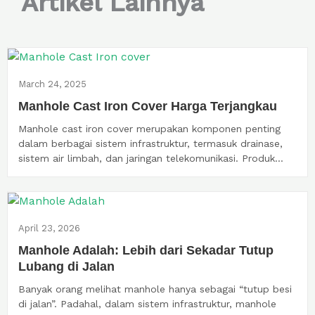
Artikel Lainnya
March 24, 2025
Manhole Cast Iron Cover Harga Terjangkau
Manhole cast iron cover merupakan komponen penting
dalam berbagai sistem infrastruktur, termasuk drainase,
sistem air limbah, dan jaringan telekomunikasi. Produk...
April 23, 2026
Manhole Adalah: Lebih dari Sekadar Tutup
Lubang di Jalan
Banyak orang melihat manhole hanya sebagai “tutup besi
di jalan”. Padahal, dalam sistem infrastruktur, manhole