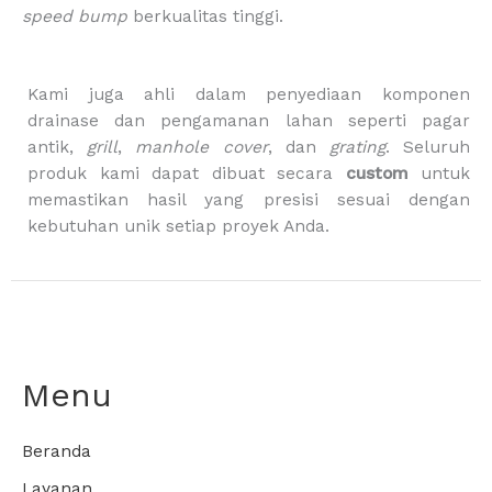
b
speed bump
berkualitas tinggi.
a
g
Kami juga ahli dalam penyediaan komponen
drainase dan pengamanan lahan seperti pagar
antik,
grill
,
manhole cover
, dan
grating
. Seluruh
produk kami dapat dibuat secara
custom
untuk
memastikan hasil yang presisi sesuai dengan
kebutuhan unik setiap proyek Anda.
Menu
Beranda
Layanan