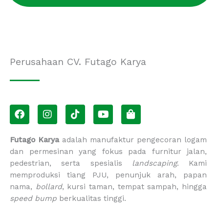
Perusahaan CV. Futago Karya
F
I
T
Y
S
a
n
i
o
h
c
s
k
u
o
e
t
t
t
p
Futago Karya
adalah manufaktur pengecoran logam
b
a
o
u
p
dan permesinan yang fokus pada furnitur jalan,
o
g
k
b
i
pedestrian, serta spesialis
landscaping
. Kami
o
r
e
n
memproduksi tiang PJU, penunjuk arah, papan
k
a
g
m
-
nama,
bollard
, kursi taman, tempat sampah, hingga
b
speed bump
berkualitas tinggi.
a
g