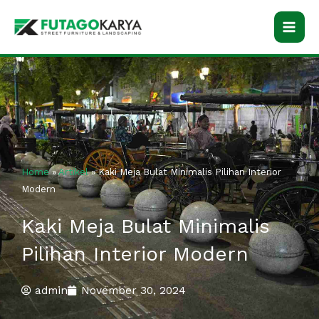
Skip
to
content
Home
»
Artikel
»
Kaki Meja Bulat Minimalis Pilihan Interior
Modern
Kaki Meja Bulat Minimalis
Pilihan Interior Modern
admin
November 30, 2024