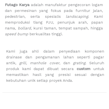
e
t
t
t
p
Futago Karya
adalah manufaktur pengecoran logam
b
a
o
u
p
dan permesinan yang fokus pada furnitur jalan,
o
g
k
b
i
pedestrian, serta spesialis
landscaping
. Kami
o
r
e
n
memproduksi tiang PJU, penunjuk arah, papan
k
a
g
m
-
nama,
bollard
, kursi taman, tempat sampah, hingga
b
speed bump
berkualitas tinggi.
a
g
Kami juga ahli dalam penyediaan komponen
drainase dan pengamanan lahan seperti pagar
antik,
grill
,
manhole cover
, dan
grating
. Seluruh
produk kami dapat dibuat secara
custom
untuk
memastikan hasil yang presisi sesuai dengan
kebutuhan unik setiap proyek Anda.