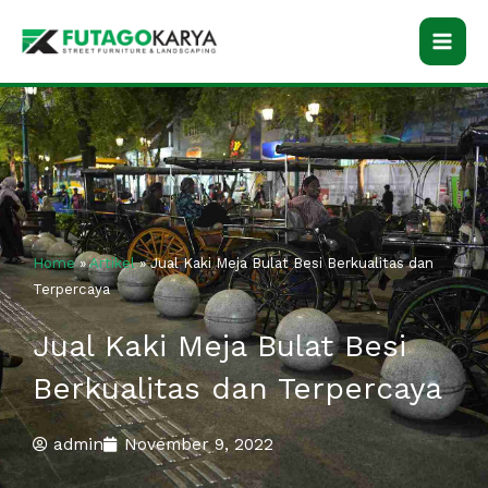
Skip
to
content
Home
»
Artikel
»
Jual Kaki Meja Bulat Besi Berkualitas dan
Terpercaya
Jual Kaki Meja Bulat Besi
Berkualitas dan Terpercaya
admin
November 9, 2022