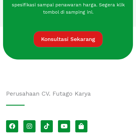
spesifikasi sampai penawaran harga. Segera klik
tombol di samping ini.
Konsultasi Sekarang
Perusahaan CV. Futago Karya
F
I
T
Y
S
a
n
i
o
h
c
s
k
u
o