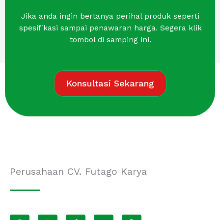
Jika anda ingin bertanya perihal produk seperti
spesifikasi sampai penawaran harga. Segera klik
tombol di samping ini.
Konsultasi Sekarang
Perusahaan CV. Futago Karya
F
I
T
Y
S