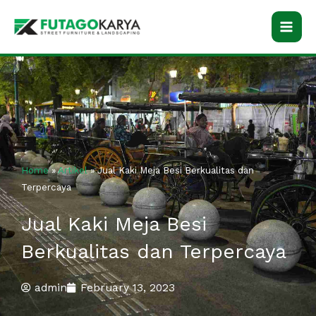
Skip
to
content
Home
»
Artikel
»
Jual Kaki Meja Besi Berkualitas dan
Terpercaya
Jual Kaki Meja Besi
Berkualitas dan Terpercaya
admin
February 13, 2023