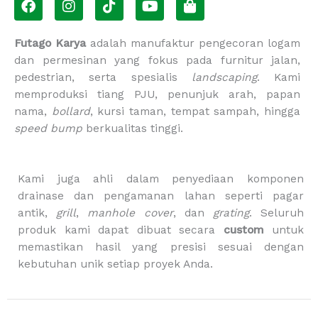
a
n
i
o
h
c
s
k
u
o
e
t
t
t
p
Futago Karya
adalah manufaktur pengecoran logam
b
a
o
u
p
dan permesinan yang fokus pada furnitur jalan,
o
g
k
b
i
pedestrian, serta spesialis
landscaping
. Kami
o
r
e
n
memproduksi tiang PJU, penunjuk arah, papan
k
a
g
m
-
nama,
bollard
, kursi taman, tempat sampah, hingga
b
speed bump
berkualitas tinggi.
a
g
Kami juga ahli dalam penyediaan komponen
drainase dan pengamanan lahan seperti pagar
antik,
grill
,
manhole cover
, dan
grating
. Seluruh
produk kami dapat dibuat secara
custom
untuk
memastikan hasil yang presisi sesuai dengan
kebutuhan unik setiap proyek Anda.