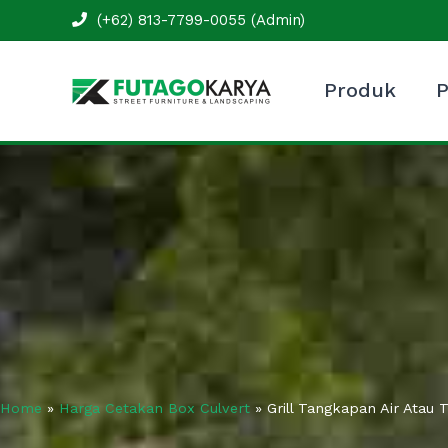
Skip
(+62) 813-7799-0055 (Admin)
to
content
Produk
P
Home
»
Harga Cetakan Box Culvert
»
Grill Tangkapan Air Atau