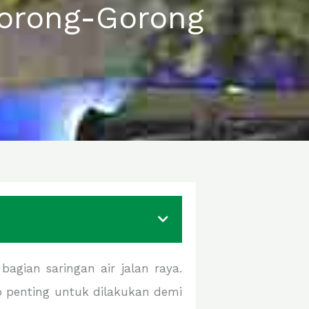
Gorong-Gorong
agian saringan air jalan raya.
p penting untuk dilakukan demi