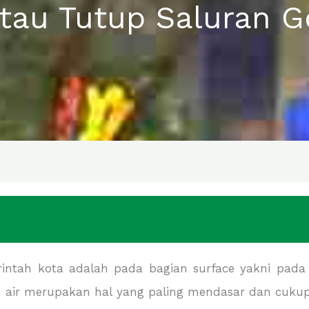
 Atau Tutup Saluran 
intah kota adalah pada bagian surface yakni pada b
an air merupakan hal yang paling mendasar dan cuku