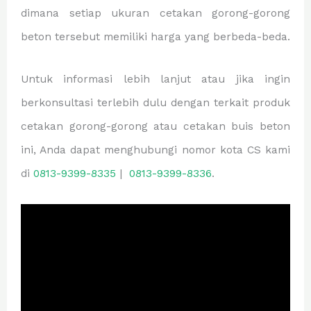
dimana setiap ukuran cetakan gorong-gorong
beton tersebut memiliki harga yang berbeda-beda.
Untuk informasi lebih lanjut atau jika ingin
berkonsultasi terlebih dulu dengan terkait produk
cetakan gorong-gorong atau cetakan buis beton
ini, Anda dapat menghubungi nomor kota CS kami
di
0813-9399-8335
|
0813-9399-8336
.