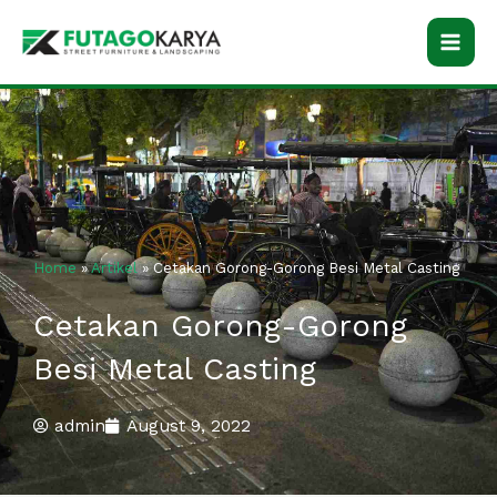
Skip
to
content
Home
»
Artikel
»
Cetakan Gorong-Gorong Besi Metal Casting
Cetakan Gorong-Gorong
Besi Metal Casting
admin
August 9, 2022