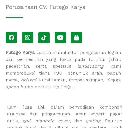
Perusahaan CV. Futago Karya
F
I
T
Y
S
a
n
i
o
h
c
s
k
u
o
e
t
t
t
p
Futago Karya
adalah manufaktur pengecoran logam
b
a
o
u
p
dan permesinan yang fokus pada furnitur jalan,
o
g
k
b
i
pedestrian, serta spesialis
landscaping
. Kami
o
r
e
n
memproduksi tiang PJU, penunjuk arah, papan
k
a
g
m
-
nama,
bollard
, kursi taman, tempat sampah, hingga
b
speed bump
berkualitas tinggi.
a
g
Kami juga ahli dalam penyediaan komponen
drainase dan pengamanan lahan seperti pagar
antik,
grill
,
manhole cover
, dan
grating
. Seluruh
produk kami dapat dibuat secara
custom
untuk