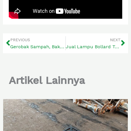
Prev
Ne
PREVIOUS
NEXT
Gerobak Sampah, Bak sampah, dan Container Tempat Sampah Berkualitas
Jual Lampu Bollard Terpercaya Berkualitas
Artikel Lainnya