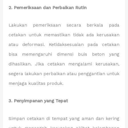
2. Pemeriksaan dan Perbaikan Rutin
Lakukan pemeriksaan secara berkala pada
cetakan untuk memastikan tidak ada kerusakan
atau deformasi. Ketidaksesuaian pada cetakan
bisa memengaruhi dimensi buis beton yang
dihasilkan. Jika cetakan mengalami kerusakan,
segera lakukan perbaikan atau penggantian untuk
menjaga kualitas produk.
3. Penyimpanan yang Tepat
Simpan cetakan di tempat yang aman dan kering