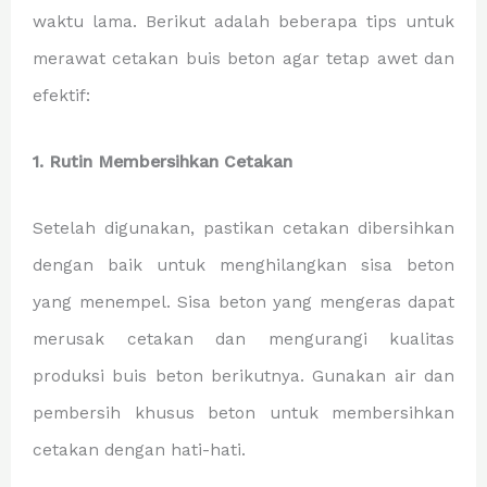
waktu lama. Berikut adalah beberapa tips untuk
merawat cetakan buis beton agar tetap awet dan
efektif:
1. Rutin Membersihkan Cetakan
Setelah digunakan, pastikan cetakan dibersihkan
dengan baik untuk menghilangkan sisa beton
yang menempel. Sisa beton yang mengeras dapat
merusak cetakan dan mengurangi kualitas
produksi buis beton berikutnya. Gunakan air dan
pembersih khusus beton untuk membersihkan
cetakan dengan hati-hati.