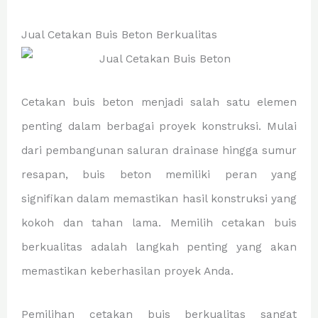
Jual Cetakan Buis Beton Berkualitas
Cetakan buis beton menjadi salah satu elemen
penting dalam berbagai proyek konstruksi. Mulai
dari pembangunan saluran drainase hingga sumur
resapan, buis beton memiliki peran yang
signifikan dalam memastikan hasil konstruksi yang
kokoh dan tahan lama. Memilih cetakan buis
berkualitas adalah langkah penting yang akan
memastikan keberhasilan proyek Anda.
Pemilihan cetakan buis berkualitas sangat