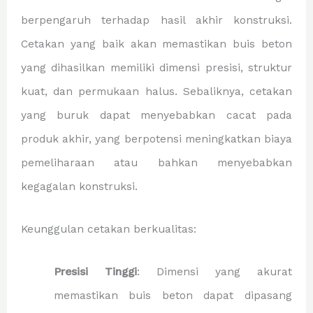
berpengaruh terhadap hasil akhir konstruksi.
Cetakan yang baik akan memastikan buis beton
yang dihasilkan memiliki dimensi presisi, struktur
kuat, dan permukaan halus. Sebaliknya, cetakan
yang buruk dapat menyebabkan cacat pada
produk akhir, yang berpotensi meningkatkan biaya
pemeliharaan atau bahkan menyebabkan
kegagalan konstruksi.
Keunggulan cetakan berkualitas:
Presisi Tinggi
: Dimensi yang akurat
memastikan buis beton dapat dipasang