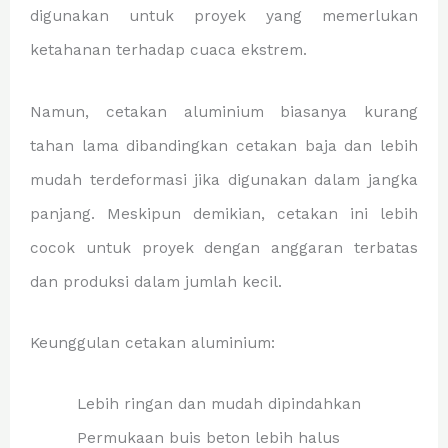
digunakan untuk proyek yang memerlukan
ketahanan terhadap cuaca ekstrem.
Namun, cetakan aluminium biasanya kurang
tahan lama dibandingkan cetakan baja dan lebih
mudah terdeformasi jika digunakan dalam jangka
panjang. Meskipun demikian, cetakan ini lebih
cocok untuk proyek dengan anggaran terbatas
dan produksi dalam jumlah kecil.
Keunggulan cetakan aluminium:
Lebih ringan dan mudah dipindahkan
Permukaan buis beton lebih halus