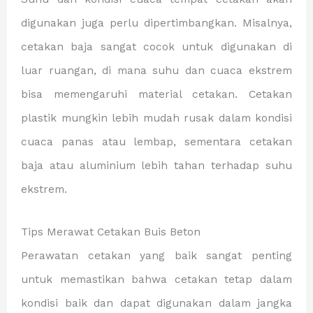
digunakan juga perlu dipertimbangkan. Misalnya,
cetakan baja sangat cocok untuk digunakan di
luar ruangan, di mana suhu dan cuaca ekstrem
bisa memengaruhi material cetakan. Cetakan
plastik mungkin lebih mudah rusak dalam kondisi
cuaca panas atau lembap, sementara cetakan
baja atau aluminium lebih tahan terhadap suhu
ekstrem.
Tips Merawat Cetakan Buis Beton
Perawatan cetakan yang baik sangat penting
untuk memastikan bahwa cetakan tetap dalam
kondisi baik dan dapat digunakan dalam jangka