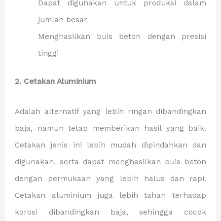
Dapat digunakan untuk produksi dalam
jumlah besar
Menghasilkan buis beton dengan presisi
tinggi
2. Cetakan Aluminium
Adalah alternatif yang lebih ringan dibandingkan
baja, namun tetap memberikan hasil yang baik.
Cetakan jenis ini lebih mudah dipindahkan dan
digunakan, serta dapat menghasilkan buis beton
dengan permukaan yang lebih halus dan rapi.
Cetakan aluminium juga lebih tahan terhadap
korosi dibandingkan baja, sehingga cocok