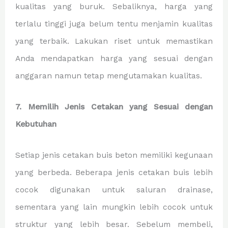
kualitas yang buruk. Sebaliknya, harga yang
terlalu tinggi juga belum tentu menjamin kualitas
yang terbaik. Lakukan riset untuk memastikan
Anda mendapatkan harga yang sesuai dengan
anggaran namun tetap mengutamakan kualitas.
7. Memilih Jenis Cetakan yang Sesuai dengan
Kebutuhan
Setiap jenis cetakan buis beton memiliki kegunaan
yang berbeda. Beberapa jenis cetakan buis lebih
cocok digunakan untuk saluran drainase,
sementara yang lain mungkin lebih cocok untuk
struktur yang lebih besar. Sebelum membeli,