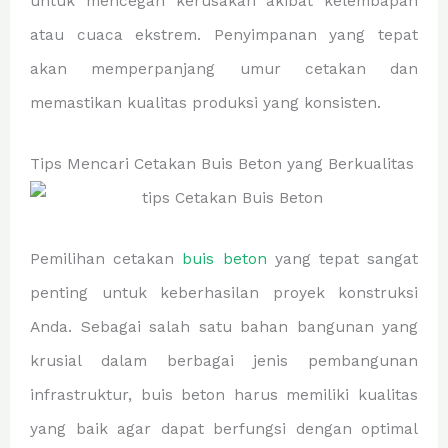
untuk mencegah kerusakan akibat kelembapan
atau cuaca ekstrem. Penyimpanan yang tepat
akan memperpanjang umur cetakan dan
memastikan kualitas produksi yang konsisten.
Tips Mencari Cetakan Buis Beton yang Berkualitas
Pemilihan cetakan
buis beton
yang tepat sangat
penting untuk keberhasilan proyek konstruksi
Anda. Sebagai salah satu bahan bangunan yang
krusial dalam berbagai jenis pembangunan
infrastruktur, buis beton harus memiliki kualitas
yang baik agar dapat berfungsi dengan optimal