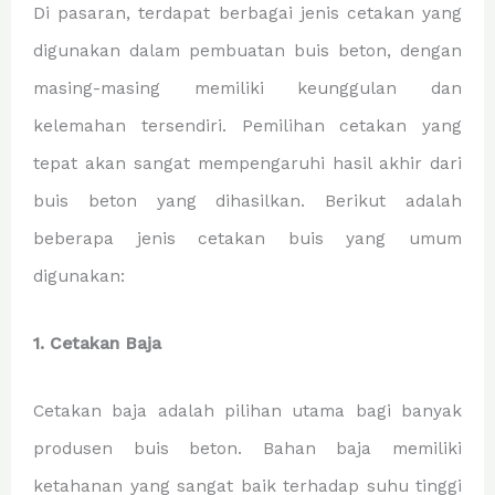
Di pasaran, terdapat berbagai jenis cetakan yang
digunakan dalam pembuatan buis beton, dengan
masing-masing memiliki keunggulan dan
kelemahan tersendiri. Pemilihan cetakan yang
tepat akan sangat mempengaruhi hasil akhir dari
buis beton yang dihasilkan. Berikut adalah
beberapa jenis cetakan buis yang umum
digunakan:
1. Cetakan Baja
Cetakan baja adalah pilihan utama bagi banyak
produsen buis beton. Bahan baja memiliki
ketahanan yang sangat baik terhadap suhu tinggi