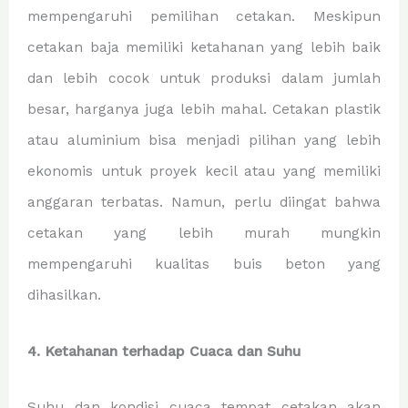
mempengaruhi pemilihan cetakan. Meskipun
cetakan baja memiliki ketahanan yang lebih baik
dan lebih cocok untuk produksi dalam jumlah
besar, harganya juga lebih mahal. Cetakan plastik
atau aluminium bisa menjadi pilihan yang lebih
ekonomis untuk proyek kecil atau yang memiliki
anggaran terbatas. Namun, perlu diingat bahwa
cetakan yang lebih murah mungkin
mempengaruhi kualitas buis beton yang
dihasilkan.
4. Ketahanan terhadap Cuaca dan Suhu
Suhu dan kondisi cuaca tempat cetakan akan