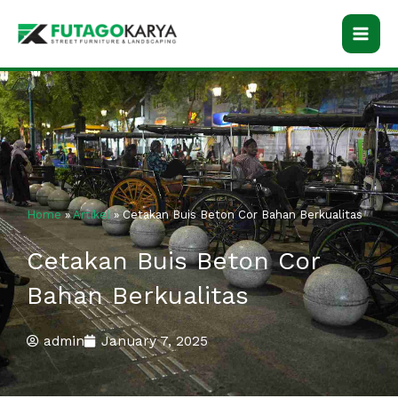
Skip
to
content
Home
»
Artikel
»
Cetakan Buis Beton Cor Bahan Berkualitas
Cetakan Buis Beton Cor
Bahan Berkualitas
admin
January 7, 2025