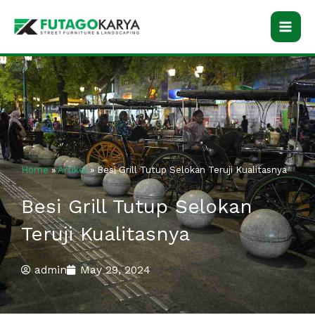
Skip
to
content
Home
»
Artikel
»
Besi Grill Tutup Selokan Teruji Kualitasnya
Besi Grill Tutup Selokan
Teruji Kualitasnya
admin
May 29, 2024